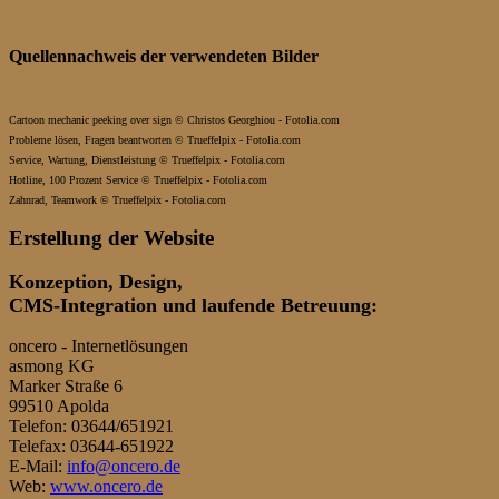
Quellennachweis der verwendeten Bilder
Cartoon mechanic peeking over sign © Christos Georghiou - Fotolia.com
Probleme lösen, Fragen beantworten © Trueffelpix - Fotolia.com
Service, Wartung, Dienstleistung © Trueffelpix - Fotolia.com
Hotline, 100 Prozent Service © Trueffelpix - Fotolia.com
Zahnrad, Teamwork © Trueffelpix - Fotolia.com
Erstellung der Website
Konzeption, Design,
CMS-Integration und laufende Betreuung:
oncero - Internetlösungen
asmong KG
Marker Straße 6
99510 Apolda
Telefon: 03644/651921
Telefax: 03644-651922
E-Mail:
info@oncero.de
Web:
www.oncero.de